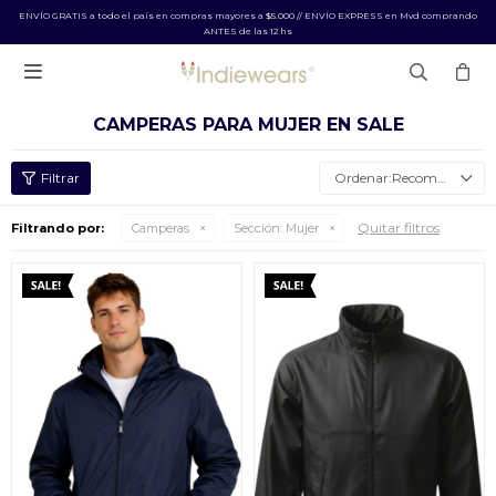
ENVÍO GRATIS a todo el país en compras mayores a $5.000 // ENVÍO EXPRESS en Mvd comprando
ANTES de las 12 hs

CAMPERAS PARA MUJER EN SALE
Recomendados
Quitar filtros
Filtrando por:
Camperas
Sección:
Mujer