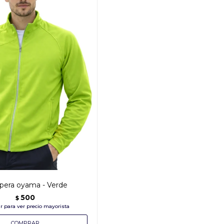
era oyama - Verde
500
$