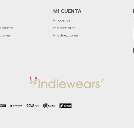
MI CUENTA
r
Mi cuenta
diciones
Mis compras
ciones
Mis direcciones