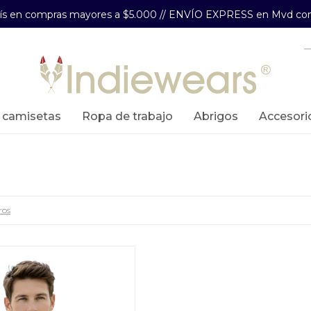
aís en compras mayores a $5.000 // ENVÍO EXPRESS en Mvd com
y camisetas
ropa de trabajo
abrigos
accesori
ros