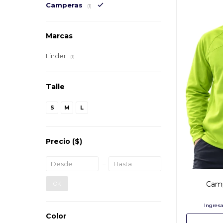
Camperas
(1)
Marcas
Linder
(1)
Talle
S
M
L
Precio
($)
Camp
OK
Color