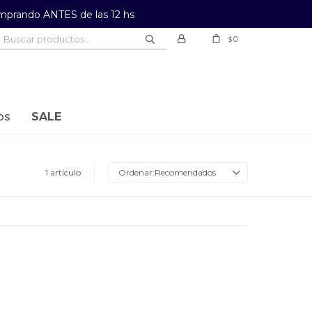
prando ANTES de las 12 hs
0
$
os
SALE
1 artículo
Recomendados