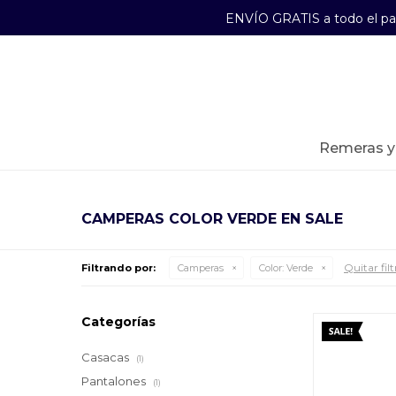
ENVÍO GRATIS a todo el p
29241489
Lunes a Viernes de 09:00 a 17:30
remeras 
CAMPERAS COLOR VERDE EN SALE
Quitar filt
Filtrando por:
Camperas
Color:
Verde
Categorías
Casacas
(1)
Pantalones
(1)