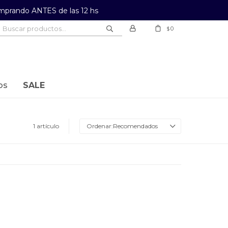
prando ANTES de las 12 hs
0
$
os
SALE
1 artículo
Recomendados