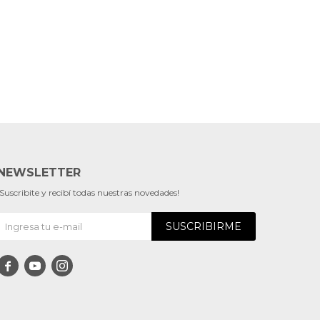
NEWSLETTER
¡Suscribite y recibí todas nuestras novedades!
SUSCRIBIRME


