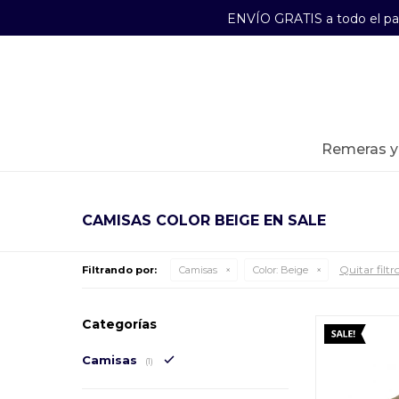
ENVÍO GRATIS a todo el p
29241489
Lunes a Viernes de 09:00 a 17:30
remeras 
CAMISAS COLOR BEIGE EN SALE
Quitar filtr
Filtrando por:
Camisas
Color:
Beige
Categorías
Camisas
(1)