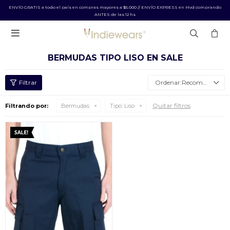
ENVÍO GRATIS a todo el país en compras mayores a $5.000 // ENVÍO EXPRESS en Mvd comprando
ANTES de las 12 hs

BERMUDAS TIPO LISO EN SALE
Recomendados
Quitar filtros
Filtrando por:
Bermudas
Tipo:
Liso