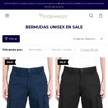
ENVÍO GRATIS a todo el país en compras mayores a $5.000 // ENVÍO EXPRESS en Mvd comprando
ANTES de las 12 hs

BERMUDAS UNISEX EN SALE
Recomendados
Quitar filtros
Filtrando por:
Bermudas
Sección:
Unisex