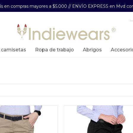
aís en compras mayores a $5.000 // ENVÍO EXPRESS en Mvd com
y camisetas
ropa de trabajo
abrigos
accesori