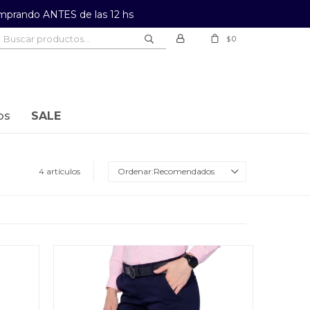
prando ANTES de las 12 hs
0
$
os
SALE
4 artículos
Recomendados