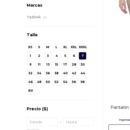
Marcas
Yazbek
(4)
Talle
XS
S
M
L
XL
XXL
XXXL
1
2
3
4
5
6
7
9
11
13
15
17
28
30
32
34
36
38
40
42
44
46
48
50
52
54
56
58
60
Pantalón
Precio
($)