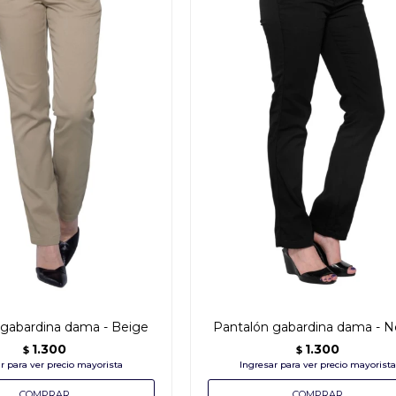
 gabardina dama - Beige
Pantalón gabardina dama - 
1.300
1.300
$
$