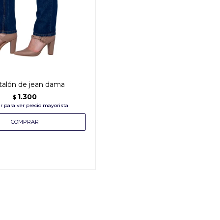
talón de jean dama
1.300
$