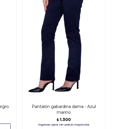
Negro
Pantalón gabardina dama - Azul
marino
1.300
$