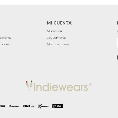
MI CUENTA
r
Mi cuenta
diciones
Mis compras
ciones
Mis direcciones