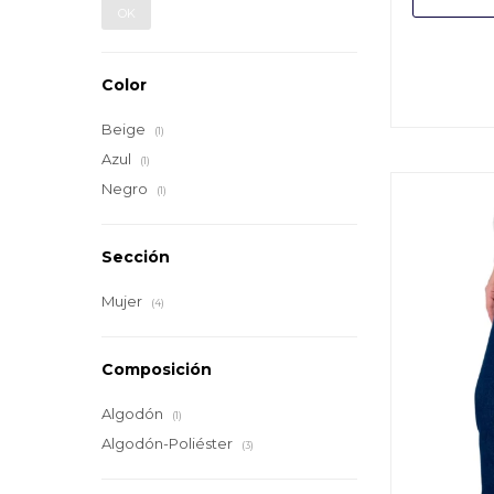
OK
Color
Beige
(1)
Azul
(1)
Negro
(1)
Sección
Mujer
(4)
Composición
Algodón
(1)
Algodón-Poliéster
(3)