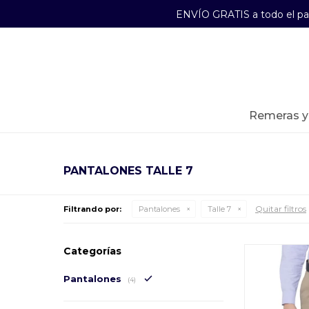
ENVÍO GRATIS a todo el p
29241489
Lunes a Viernes de 09:00 a 17:30
remeras 
PANTALONES TALLE 7
Quitar filtros
Filtrando por:
Pantalones
Talle 7
Categorías
Pantalones
(4)