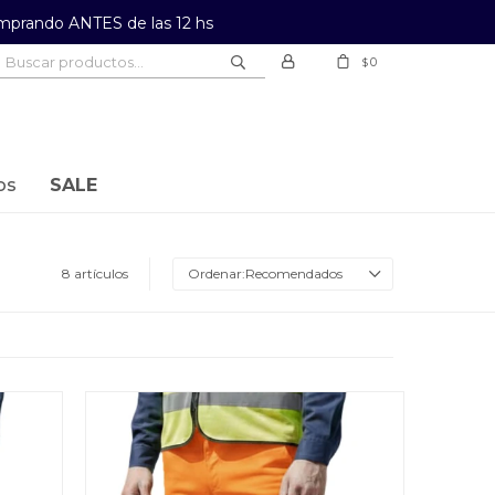
prando ANTES de las 12 hs
0
$
os
SALE
8 artículos
Recomendados