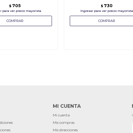
705
730
$
$
MI CUENTA
r
Mi cuenta
diciones
Mis compras
ciones
Mis direcciones