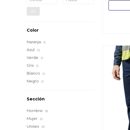
OK
Color
Naranja
(1)
Azul
(3)
Verde
(1)
Gris
(1)
Blanco
(1)
Negro
(1)
Sección
Hombre
(8)
Mujer
(6)
Unisex
(8)