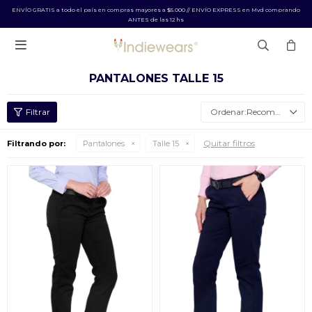
ENVÍO GRATIS a todo el país en compras mayores a $5.000 // ENVÍO EXPRESS en Mvd comprando
ANTES de las 12 hs

PANTALONES TALLE 15
Recomendados
Quitar filtros
Filtrando por:
Pantalones
Talle 15