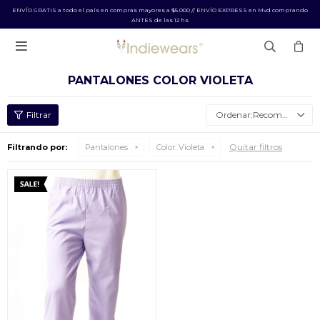
ENVÍO GRATIS a todo el país en compras mayores a $5.000 // ENVÍO EXPRESS en Mvd comprando
ANTES de las 12 hs

PANTALONES COLOR VIOLETA
Recomendados
Quitar filtros
Filtrando por:
Pantalones
Color:
Violeta