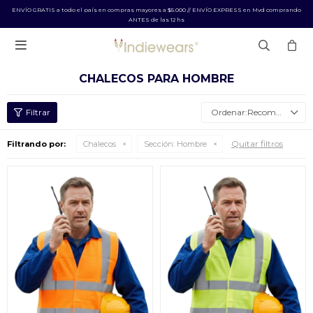
ENVÍO GRATIS a todo el país en compras mayores a $5.000 // ENVÍO EXPRESS en Mvd comprando
ANTES de las 12 hs

CHALECOS PARA HOMBRE
Recomendados
Quitar filtros
Filtrando por:
Chalecos
Sección:
Hombre