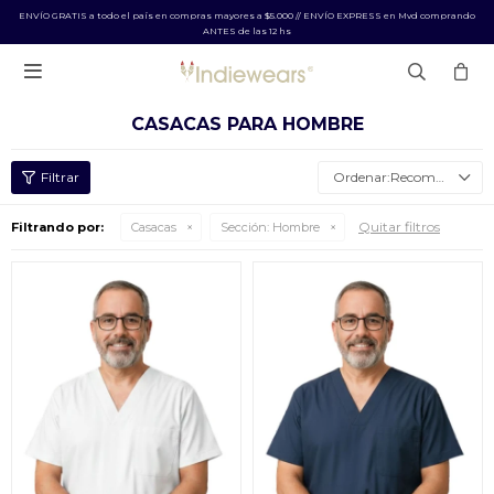
ENVÍO GRATIS a todo el país en compras mayores a $5.000 // ENVÍO EXPRESS en Mvd comprando
ANTES de las 12 hs

CASACAS PARA HOMBRE
Recomendados
Quitar filtros
Filtrando por:
Casacas
Sección:
Hombre