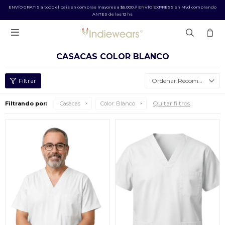
ENVÍO GRATIS a todo el país en compras mayores a $5.000 // ENVÍO EXPRESS en Mvd comprando
ANTES de las 12 hs

CASACAS COLOR BLANCO
Recomendados
Quitar filtros
Filtrando por:
Casacas
Color:
Blanco