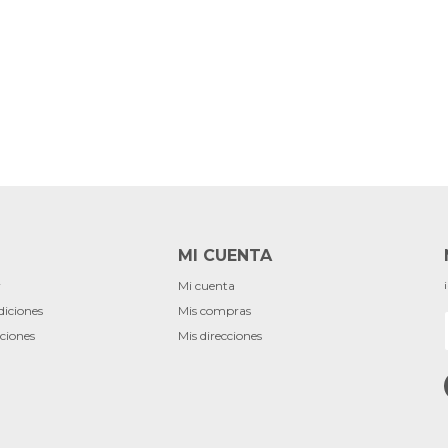
MI CUENTA
r
Mi cuenta
diciones
Mis compras
ciones
Mis direcciones