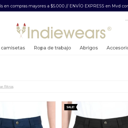
aís en compras mayores a $5.000 // ENVÍO EXPRESS en Mvd com
y camisetas
ropa de trabajo
abrigos
accesori
r filtros