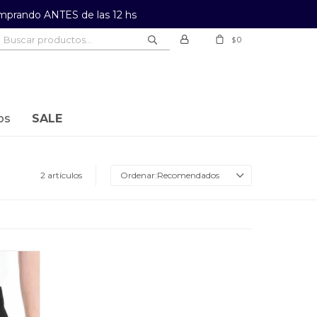
prando ANTES de las 12 hs
0
$
os
SALE
2 artículos
Recomendados