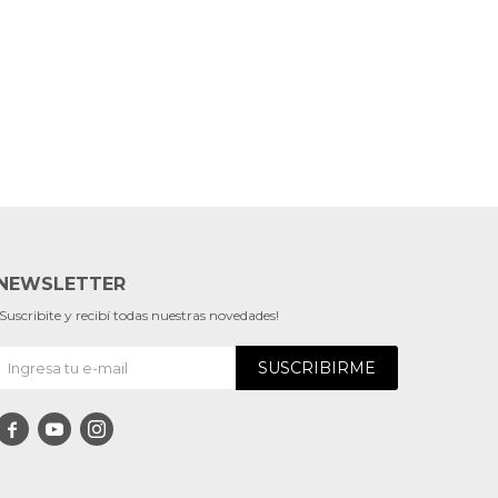
NEWSLETTER
¡Suscribite y recibí todas nuestras novedades!
SUSCRIBIRME


