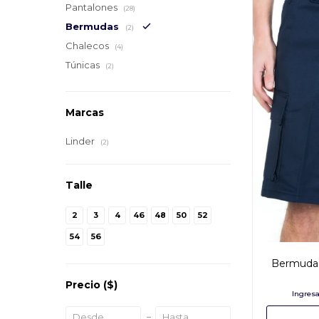
Pantalones
(28)
Bermudas
(2)
Chalecos
(4)
Túnicas
(2)
Marcas
Linder
(2)
Talle
2
3
4
46
48
50
52
54
56
Bermuda b
Precio
($)