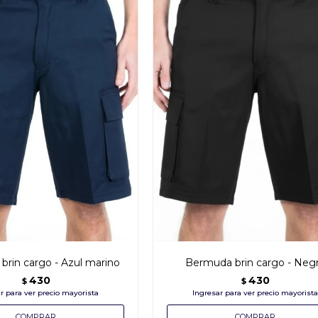
rin cargo - Azul marino
Bermuda brin cargo - Neg
430
430
$
$