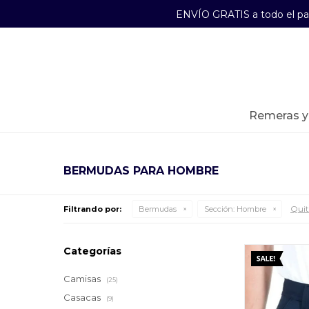
ENVÍO GRATIS a todo el p
29241489
Lunes a Viernes de 09:00 a 17:30
remeras 
BERMUDAS PARA HOMBRE
Quita
Filtrando por:
Bermudas
Sección:
Hombre
Categorías
Camisas
(25)
Casacas
(9)