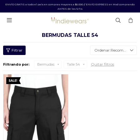
ENVÍO GRATIS a todo el país en compras mayores a $5.000 // ENVÍO EXPRESS en Mvd comprando
ANTES de las 12 hs

BERMUDAS TALLE 54
Recomendados
Quitar filtros
Filtrando por:
Bermudas
Talle 54