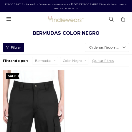
ENVÍO GRATIS a todo el país en compras mayores a $5.000 // ENVÍO EXPRESS en Mvd comprando
ANTES de las 12 hs

BERMUDAS COLOR NEGRO
Recomendados
Quitar filtros
Filtrando por:
Bermudas
Color:
Negro