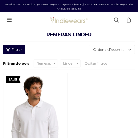
ENVÍO GRATIS a todo el país en compras mayores a $5.000 // ENVÍO EXPRESS en Mvd comprando
ANTES de las 12 hs

REMERAS LINDER
Recomendados
Quitar filtros
Filtrando por:
Remeras
Linder