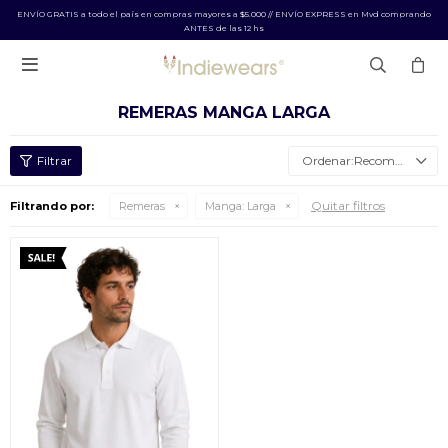
ENVÍO GRATIS a todo el país en compras mayores a $5.000 // ENVÍO EXPRESS en Mvd comprando
ANTES de las 12 hs

REMERAS MANGA LARGA
Recomendados
Quitar filtros
Filtrando por:
Remeras
Manga:
Larga