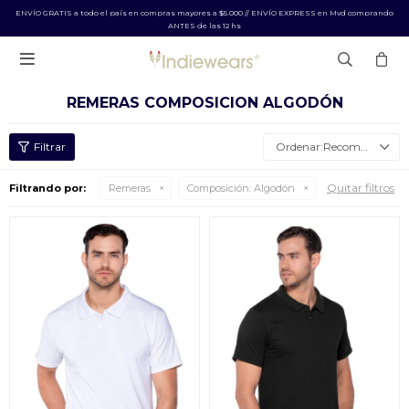
ENVÍO GRATIS a todo el país en compras mayores a $5.000 // ENVÍO EXPRESS en Mvd comprando
ANTES de las 12 hs

REMERAS COMPOSICION ALGODÓN
Recomendados
Quitar filtros
Filtrando por:
Remeras
Composición:
Algodón