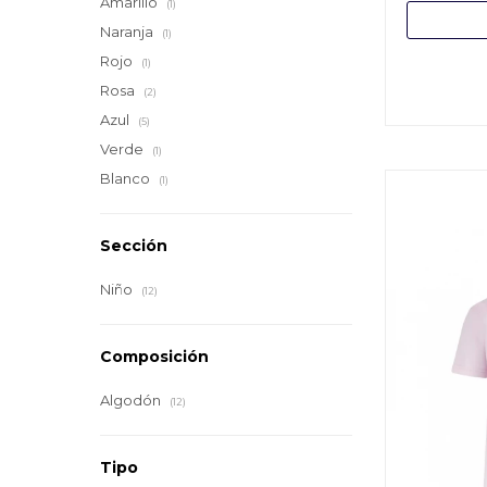
Amarillo
(1)
Naranja
(1)
Rojo
(1)
Rosa
(2)
Azul
(5)
Verde
(1)
Blanco
(1)
Sección
Niño
(12)
Composición
Algodón
(12)
Tipo