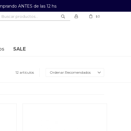
prando ANTES de las 12 hs
0
$
os
SALE
12 artículos
Recomendados