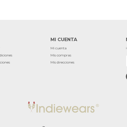
MI CUENTA
r
Mi cuenta
diciones
Mis compras
ciones
Mis direcciones