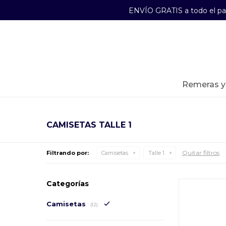
ENVÍO GRATIS a todo el p
29241489
Lunes a Viernes de 09:00 a 17:30
remeras 
CAMISETAS TALLE 1
Quitar filtros
Filtrando por:
Camisetas
Talle 1
Categorías
Camisetas
(12)