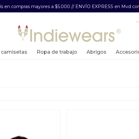
aís en compras mayores a $5.000 // ENVÍO EXPRESS en Mvd com
y camisetas
ropa de trabajo
abrigos
accesori