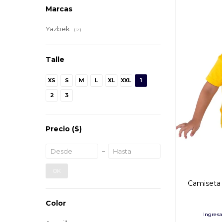
Marcas
Yazbek
(12)
Talle
XS
S
M
L
XL
XXL
1
2
3
Precio
($)
OK
Camiseta 
Color