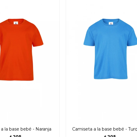
a la base bebé - Naranja
Camiseta a la base bebé - Tur
205
205
$
$