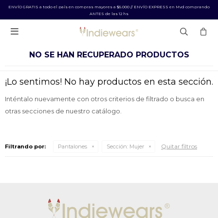
ENVÍO GRATIS a todo el país en compras mayores a $5.000 // ENVÍO EXPRESS en Mvd comprando
ANTES de las 12 hs

NO SE HAN RECUPERADO PRODUCTOS
¡Lo sentimos! No hay productos en esta sección.
Inténtalo nuevamente con otros criterios de filtrado o busca en
otras secciones de nuestro catálogo.
Quitar filtros
Filtrando por:
Pantalones
Sección:
Mujer