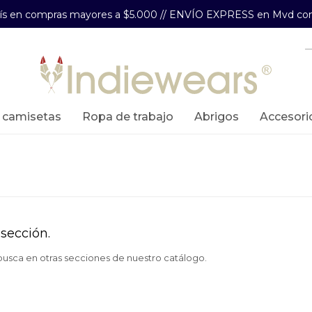
aís en compras mayores a $5.000 // ENVÍO EXPRESS en Mvd com
y camisetas
ropa de trabajo
abrigos
accesori
sección.
 busca en otras secciones de nuestro catálogo.