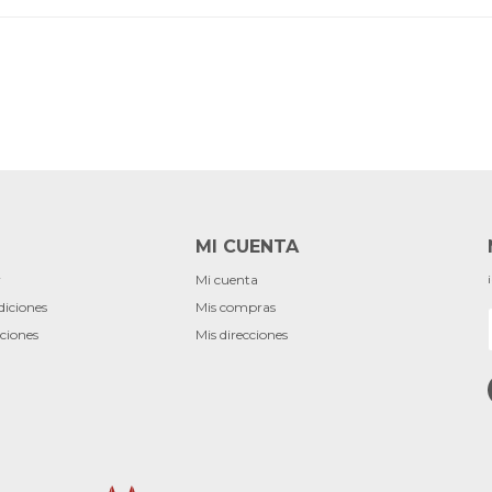
MI CUENTA
r
Mi cuenta
diciones
Mis compras
ciones
Mis direcciones