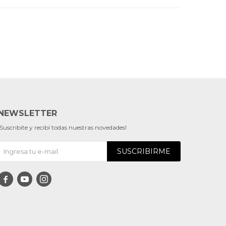
NEWSLETTER
¡Suscribite y recibí todas nuestras novedades!
SUSCRIBIRME


