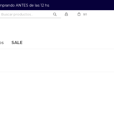
prando ANTES de las 12 hs
0
$
os
SALE