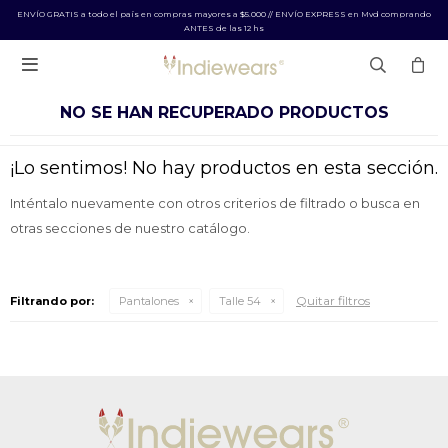
ENVÍO GRATIS a todo el país en compras mayores a $5.000 // ENVÍO EXPRESS en Mvd comprando
ANTES de las 12 hs

NO SE HAN RECUPERADO PRODUCTOS
¡Lo sentimos! No hay productos en esta sección.
Inténtalo nuevamente con otros criterios de filtrado o busca en
otras secciones de nuestro catálogo.
Quitar filtros
Filtrando por:
Pantalones
Talle 54