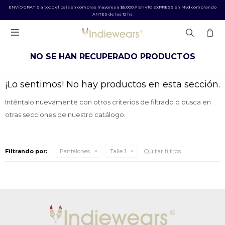
ENVÍO GRATIS a todo el país en compras mayores a $5.000 // ENVÍO EXPRESS en Mvd comprando
ANTES de las 12 hs

NO SE HAN RECUPERADO PRODUCTOS
¡Lo sentimos! No hay productos en esta sección.
Inténtalo nuevamente con otros criterios de filtrado o busca en
otras secciones de nuestro catálogo.
Quitar filtros
Filtrando por:
Pantalones
Talle 1