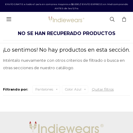
ENVÍO GRATIS a todo el país en compras mayores a $5.000 // ENVÍO EXPRESS en Mvd comprando
ANTES de las 12 hs

NO SE HAN RECUPERADO PRODUCTOS
¡Lo sentimos! No hay productos en esta sección.
Inténtalo nuevamente con otros criterios de filtrado o busca en
otras secciones de nuestro catálogo.
Quitar filtros
Filtrando por:
Pantalones
Color:
Azul