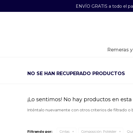
ENVÍO GRATIS a todo el p
29241489
Lunes a Viernes de 09:00 a 17:30
remeras 
NO SE HAN RECUPERADO PRODUCTOS
¡Lo sentimos! No hay productos en esta 
Inténtalo nuevamente con otros criterios de filtrado o
Qui
Filtrando por:
Cintas
Composición:
Poliéster