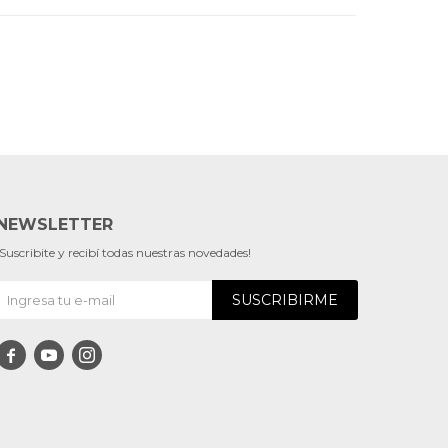
NEWSLETTER
¡Suscribite y recibí todas nuestras novedades!
SUSCRIBIRME


