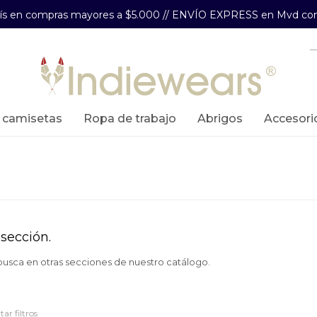
aís en compras mayores a $5.000 // ENVÍO EXPRESS en Mvd com
y camisetas
ropa de trabajo
abrigos
accesori
sección.
 busca en otras secciones de nuestro catálogo.
tar filtros