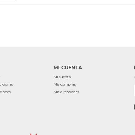
MI CUENTA
r
Mi cuenta
diciones
Mis compras
ciones
Mis direcciones