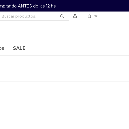
prando ANTES de las 12 hs
0
$
os
SALE