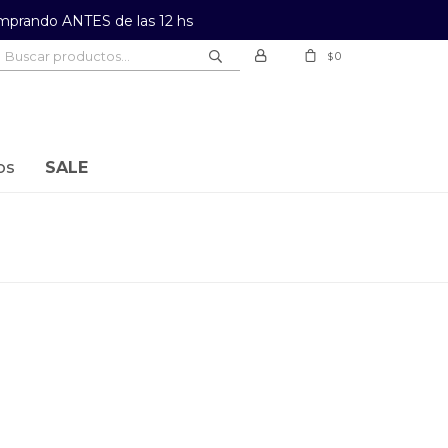
prando ANTES de las 12 hs
0
$
os
SALE