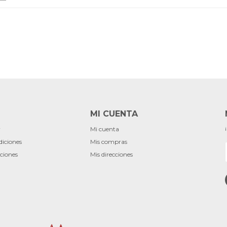
MI CUENTA
r
Mi cuenta
diciones
Mis compras
ciones
Mis direcciones