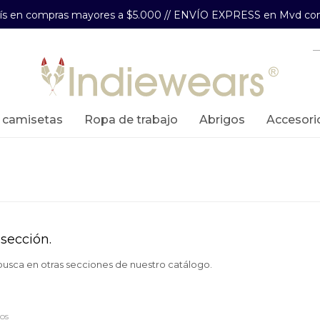
aís en compras mayores a $5.000 // ENVÍO EXPRESS en Mvd com
y camisetas
ropa de trabajo
abrigos
accesori
sección.
 busca en otras secciones de nuestro catálogo.
ros