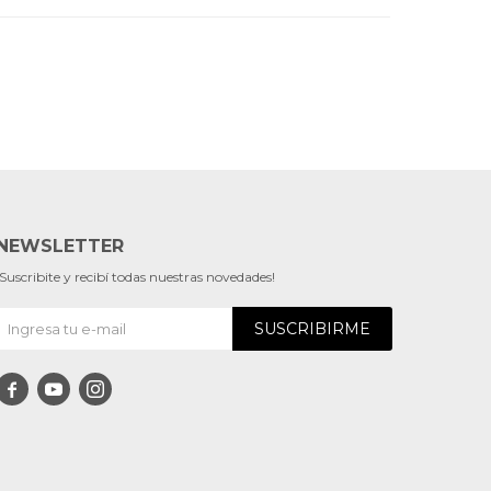
NEWSLETTER
¡Suscribite y recibí todas nuestras novedades!
SUSCRIBIRME


