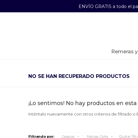
ENVÍO GRATIS a todo el p
29241489
Lunes a Viernes de 09:00 a 17:30
remeras 
NO SE HAN RECUPERADO PRODUCTOS
¡Lo sentimos! No hay productos en esta 
Inténtalo nuevamente con otros criterios de filtrado o
Quitar filt
Filtrando por:
Casacas
Manga:
Corta