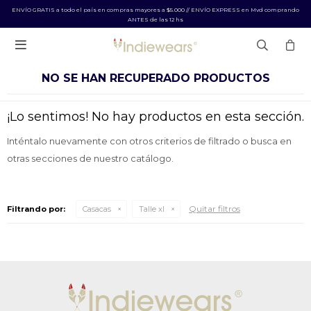
ENVÍO GRATIS a todo el país en compras mayores a $5.000 // ENVÍO EXPRESS en Mvd comprando
ANTES de las 12 hs

NO SE HAN RECUPERADO PRODUCTOS
¡Lo sentimos! No hay productos en esta sección.
Inténtalo nuevamente con otros criterios de filtrado o busca en
otras secciones de nuestro catálogo.
Quitar filtros
Filtrando por:
Casacas
Talle xl