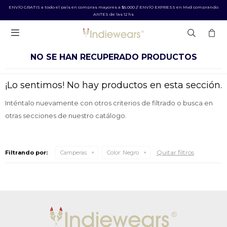
ENVÍO GRATIS a todo el país en compras mayores a $5.000 // ENVÍO EXPRESS en Mvd comprando
ANTES de las 12 hs

NO SE HAN RECUPERADO PRODUCTOS
¡Lo sentimos! No hay productos en esta sección.
Inténtalo nuevamente con otros criterios de filtrado o busca en
otras secciones de nuestro catálogo.
Quitar filtros
Filtrando por:
Camperas
Color:
Negro