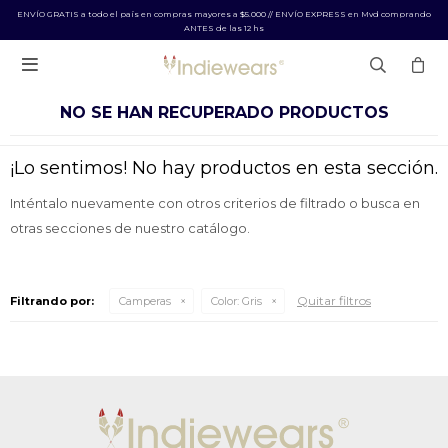
ENVÍO GRATIS a todo el país en compras mayores a $5.000 // ENVÍO EXPRESS en Mvd comprando
ANTES de las 12 hs

NO SE HAN RECUPERADO PRODUCTOS
¡Lo sentimos! No hay productos en esta sección.
Inténtalo nuevamente con otros criterios de filtrado o busca en
otras secciones de nuestro catálogo.
Quitar filtros
Filtrando por:
Camperas
Color:
Gris