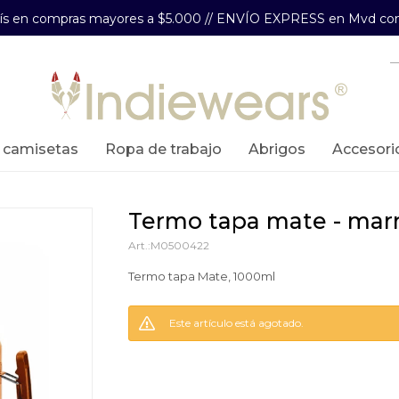
aís en compras mayores a $5.000 // ENVÍO EXPRESS en Mvd com
y camisetas
ropa de trabajo
abrigos
accesori
termo tapa mate - mar
M0500422
Termo tapa Mate, 1000ml
Este artículo está agotado.