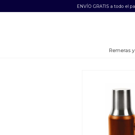
ENVÍO GRATIS a todo el p
29241489
Lunes a Viernes de 09:00 a 17:30
remeras 