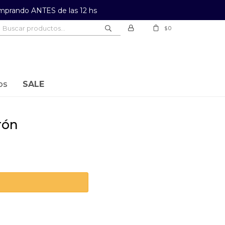
prando ANTES de las 12 hs
0
$
os
SALE
rón