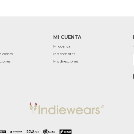
MI CUENTA
r
Mi cuenta
diciones
Mis compras
ciones
Mis direcciones