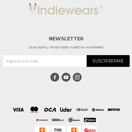
NEWSLETTER
¡Suscribite y recibí todas nuestras novedades!
SUSCRIBIRME


