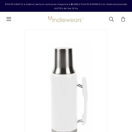
ENVÍO GRATIS a todo el país en compras mayores a $5.000 // ENVÍO EXPRESS en Mvd comprando
ANTES de las 12 hs
