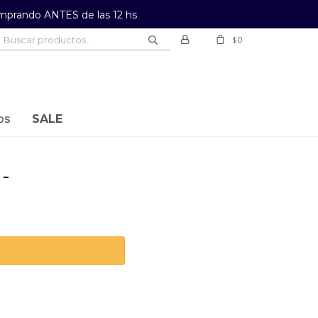
prando ANTES de las 12 hs
0
$
os
SALE