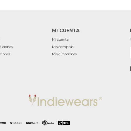
MI CUENTA
r
Mi cuenta
diciones
Mis compras
ciones
Mis direcciones