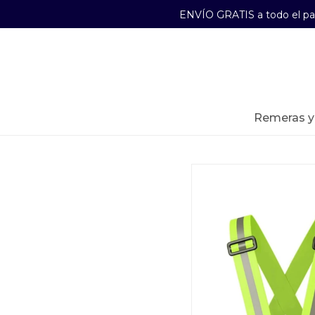
ENVÍO GRATIS a todo el p
29241489
Lunes a Viernes de 09:00 a 17:30
remeras 