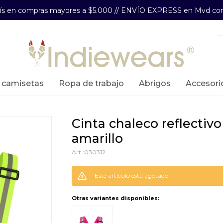
aís en compras mayores a $5.000 // ENVÍO EXPRESS en Mvd com
y camisetas
ropa de trabajo
abrigos
accesori
cinta chaleco reflectivo -
amarillo
030312
Este artículo está agotado.
Otras variantes disponibles: