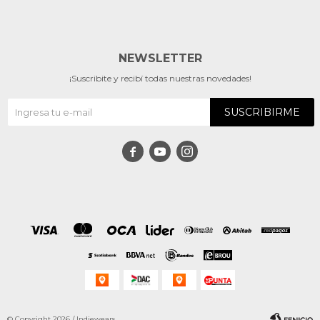
NEWSLETTER
¡Suscribite y recibí todas nuestras novedades!
SUSCRIBIRME



© Copyright 2026 / Indiewears