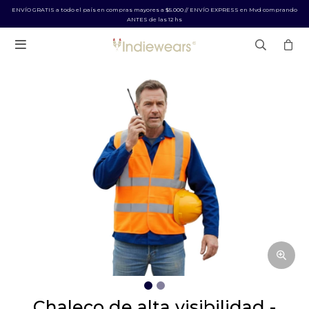
ENVÍO GRATIS a todo el país en compras mayores a $5.000 // ENVÍO EXPRESS en Mvd comprando
ANTES de las 12 hs

chaleco de alta visibilidad -