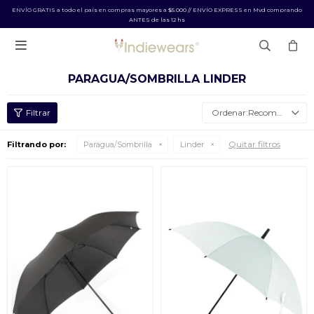
ENVÍO GRATIS a todo el país en compras mayores a $5.000 // ENVÍO EXPRESS en Mvd comprando
ANTES de las 12 hs

PARAGUA/SOMBRILLA LINDER
Recomendados
Quitar filtros
Filtrando por:
Paragua/Sombrilla
Linder