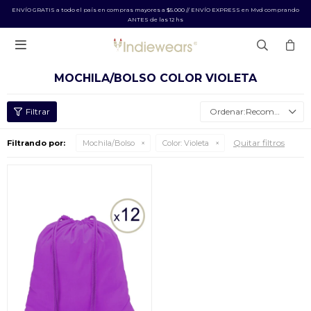
ENVÍO GRATIS a todo el país en compras mayores a $5.000 // ENVÍO EXPRESS en Mvd comprando
ANTES de las 12 hs

MOCHILA/BOLSO COLOR VIOLETA
Recomendados
Quitar filtros
Filtrando por:
Mochila/Bolso
Color:
Violeta