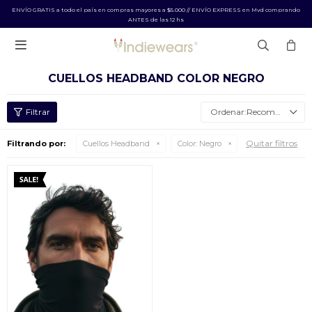
ENVÍO GRATIS a todo el país en compras mayores a $5.000 // ENVÍO EXPRESS en Mvd comprando
ANTES de las 12 hs

CUELLOS HEADBAND COLOR NEGRO
Recomendados
Quitar filtros
Filtrando por:
Cuellos Headband
Color:
Negro