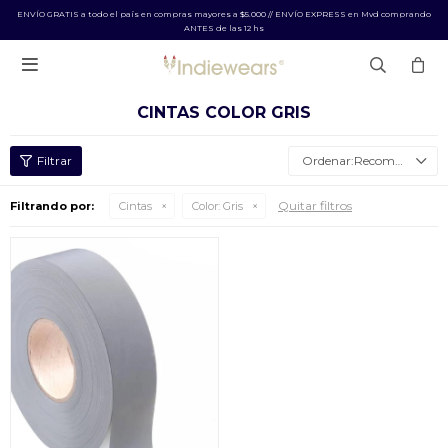
ENVÍO GRATIS a todo el país en compras mayores a $5.000 // ENVÍO EXPRESS en Mvd comprando
ANTES de las 12 hs

CINTAS COLOR GRIS
Recomendados
Quitar filtros
Filtrando por:
Cintas
Color:
Gris