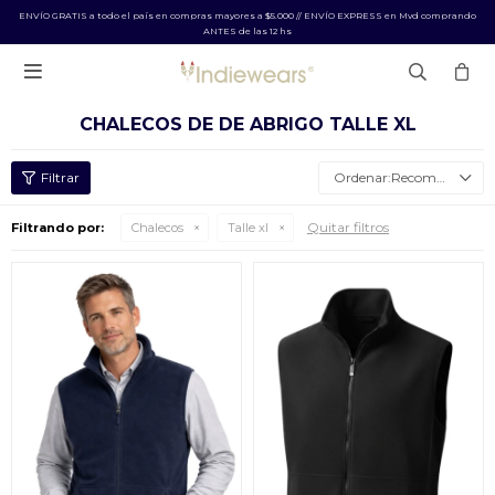
ENVÍO GRATIS a todo el país en compras mayores a $5.000 // ENVÍO EXPRESS en Mvd comprando
ANTES de las 12 hs

CHALECOS DE DE ABRIGO TALLE XL
Recomendados
Quitar filtros
Filtrando por:
Chalecos
Talle xl