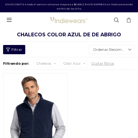
ENVÍO GRATIS a todo el país en compras mayores a $5.000 // ENVÍO EXPRESS en Mvd comprando
ANTES de las 12 hs

CHALECOS COLOR AZUL DE DE ABRIGO
Recomendados
Quitar filtros
Filtrando por:
Chalecos
Color:
Azul