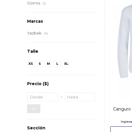
Gorros
(2)
Marcas
Yazbek
(15)
Talle
XS
S
M
L
XL
Precio
($)
Canguro s
OK
Sección