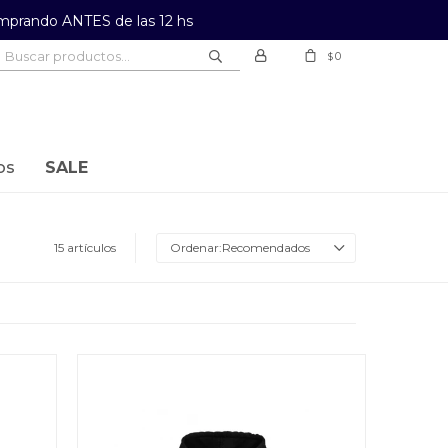
prando ANTES de las 12 hs
0
$
os
SALE
15 artículos
Recomendados