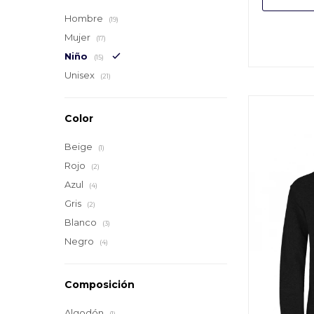
Hombre
(19)
Mujer
(17)
Niño
(15)
Unisex
(21)
Color
Beige
(1)
Rojo
(2)
Azul
(4)
Gris
(2)
Blanco
(3)
Negro
(4)
Composición
Algodón
(1)