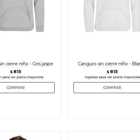
n cierre niño - Gris jaspe
Canguro sin cierre niño - Bl
815
815
$
$