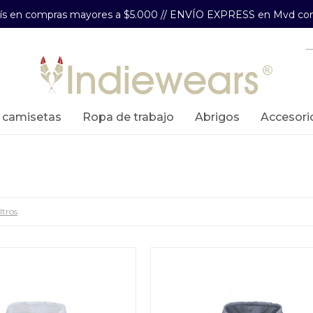
aís en compras mayores a $5.000 // ENVÍO EXPRESS en Mvd com
y camisetas
ropa de trabajo
abrigos
accesori
ltros