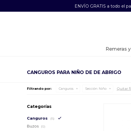
ENVÍO GRATIS a todo el p
29241489
Lunes a Viernes de 09:00 a 17:30
remeras 
CANGUROS PARA NIÑO DE DE ABRIGO
Quitar fi
Filtrando por:
Canguros
Sección:
Niño
Categorías
Canguros
(15)
Buzos
(12)