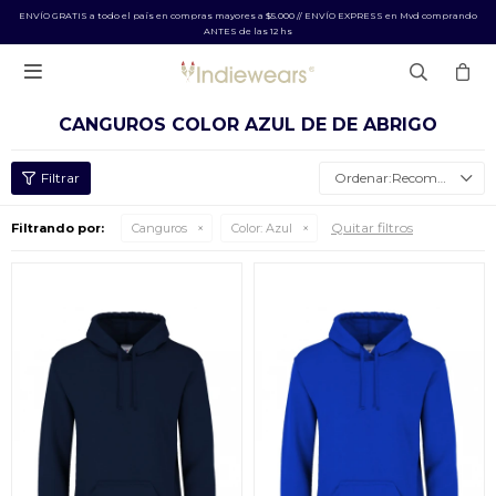
ENVÍO GRATIS a todo el país en compras mayores a $5.000 // ENVÍO EXPRESS en Mvd comprando
ANTES de las 12 hs

CANGUROS COLOR AZUL DE DE ABRIGO
Recomendados
Quitar filtros
Filtrando por:
Canguros
Color:
Azul