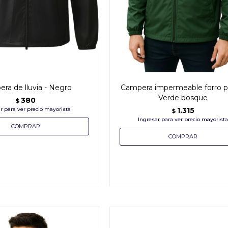
ra de lluvia - Negro
Campera impermeable forro po
Verde bosque
380
$
1.315
$