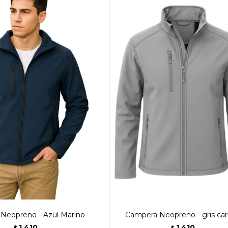
Neopreno - Azul Marino
Campera Neopreno - gris ca
1.410
1.410
$
$