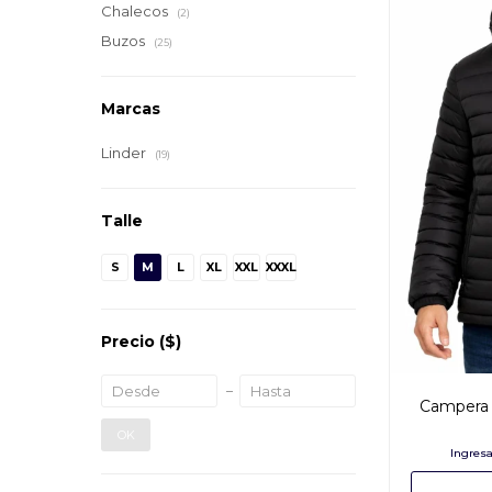
Chalecos
(2)
Buzos
(25)
Marcas
Linder
(19)
Talle
S
M
L
XL
XXL
XXXL
Precio
($)
Campera 
OK