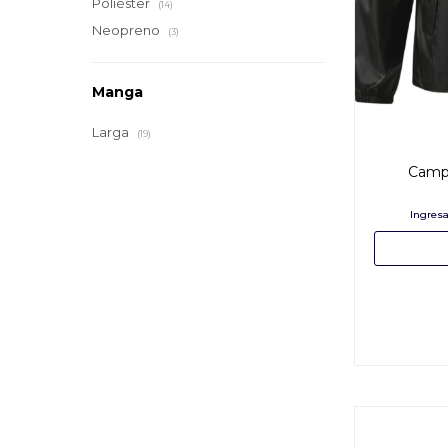
Poliéster
(14)
Neopreno
(3)
Manga
Larga
(19)
Campe