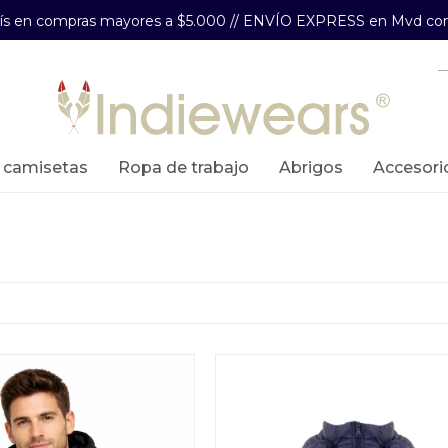
aís en compras mayores a $5.000 // ENVÍO EXPRESS en Mvd com
y camisetas
ropa de trabajo
abrigos
accesori