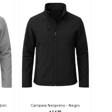
rbón
Campera Neopreno - Negro
1.410
$