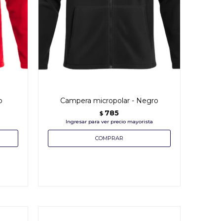
o
Campera micropolar - Negro
785
$