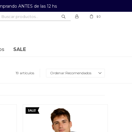
prando ANTES de las 12 hs
0
$
os
SALE
19 artículos
Recomendados