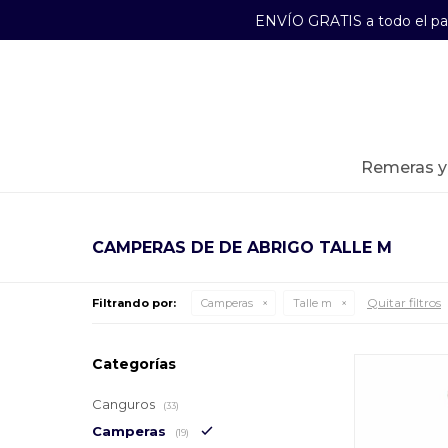
ENVÍO GRATIS a todo el p
29241489
Lunes a Viernes de 09:00 a 17:30
remeras 
CAMPERAS DE DE ABRIGO TALLE M
Quitar filtros
Filtrando por:
Camperas
Talle m
Categorías
Canguros
(33)
Camperas
(19)