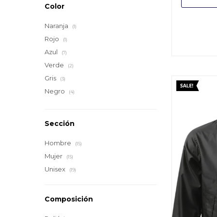
Color
Naranja
(1)
Rojo
(1)
Azul
(7)
Verde
(2)
Gris
(3)
Negro
(4)
Sección
Hombre
(15)
Mujer
(15)
Unisex
(19)
Composición