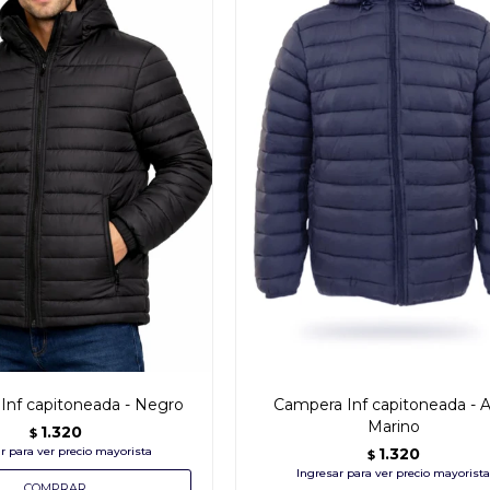
Inf capitoneada - Negro
Campera Inf capitoneada - A
Marino
1.320
$
1.320
$