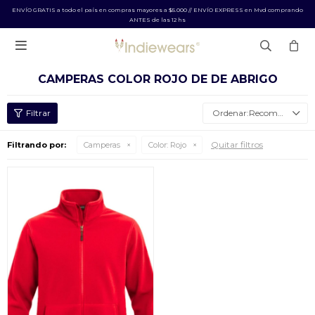
ENVÍO GRATIS a todo el país en compras mayores a $5.000 // ENVÍO EXPRESS en Mvd comprando
ANTES de las 12 hs

CAMPERAS COLOR ROJO DE DE ABRIGO
Recomendados
Quitar filtros
Filtrando por:
Camperas
Color:
Rojo