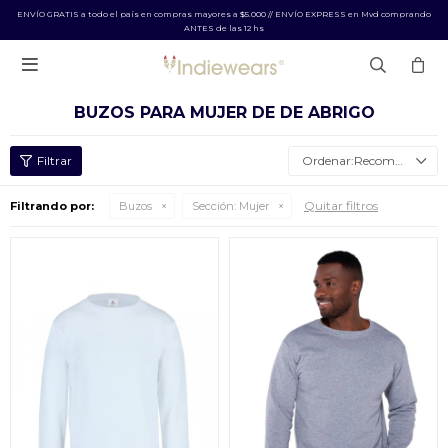
ENVÍO GRATIS a todo el país en compras mayores a $5.000 // ENVÍO EXPRESS en Mvd comprando
ANTES de las 12 hs

BUZOS PARA MUJER DE DE ABRIGO
Recomendados
Quitar filtros
Filtrando por:
Buzos
Sección:
Mujer