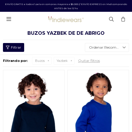
ENVÍO GRATIS a todo el país en compras mayores a $5.000 // ENVÍO EXPRESS en Mvd comprando
ANTES de las 12 hs

BUZOS YAZBEK DE DE ABRIGO
Recomendados
Quitar filtros
Filtrando por:
Buzos
Yazbek