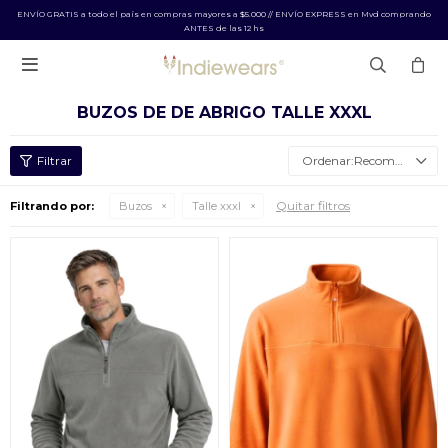
ENVÍO GRATIS a todo el país en compras mayores a $5.000 // ENVÍO EXPRESS en Mvd comprando
ANTES de las 12 hs

BUZOS DE DE ABRIGO TALLE XXXL
Recomendados
Quitar filtros
Filtrando por:
Buzos
Talle xxxl