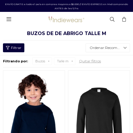
ENVÍO GRATIS a todo el país en compras mayores a $5.000 // ENVÍO EXPRESS en Mvd comprando
ANTES de las 12 hs

BUZOS DE DE ABRIGO TALLE M
Recomendados
Quitar filtros
Filtrando por:
Buzos
Talle m