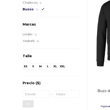
Chalecos
(1)
Buzos
(7)
Marcas
Linder
(1)
Yazbek
(6)
Talle
XS
S
M
L
XL
XXL
Precio
($)
Buzo de
OK