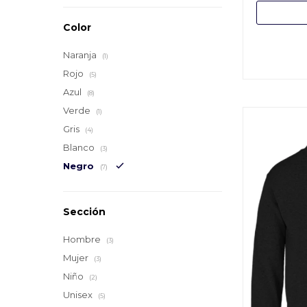
Color
Naranja
(1)
Rojo
(5)
Azul
(8)
Verde
(1)
Gris
(4)
Blanco
(3)
Negro
(7)
Sección
Hombre
(3)
Mujer
(3)
Niño
(2)
Unisex
(5)