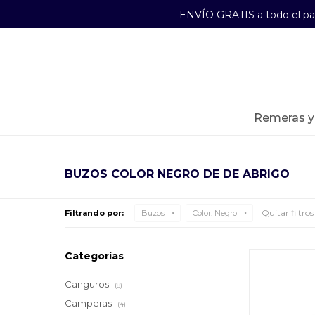
ENVÍO GRATIS a todo el p
29241489
Lunes a Viernes de 09:00 a 17:30
remeras 
BUZOS COLOR NEGRO DE DE ABRIGO
Quitar filtros
Filtrando por:
Buzos
Color:
Negro
Categorías
Canguros
(8)
Camperas
(4)