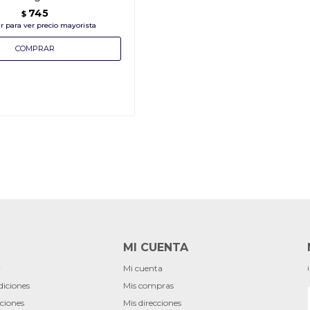
745
$
MI CUENTA
r
Mi cuenta
diciones
Mis compras
ciones
Mis direcciones