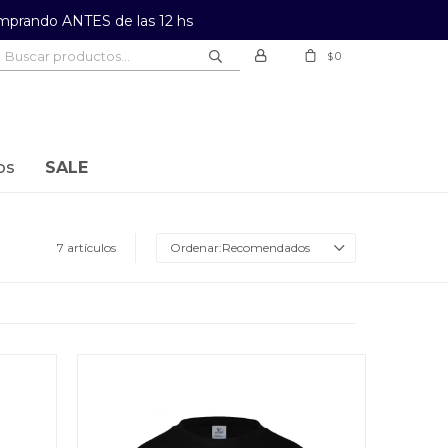
prando ANTES de las 12 hs
0
$
os
SALE
7 artículos
Recomendados