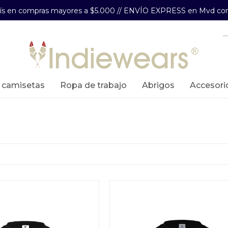
aís en compras mayores a $5.000 // ENVÍO EXPRESS en Mvd com
y camisetas
ropa de trabajo
abrigos
accesori