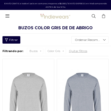
ENVÍO GRATIS a todo el país en compras mayores a $5.000 // ENVÍO EXPRESS en Mvd comprando
ANTES de las 12 hs

BUZOS COLOR GRIS DE DE ABRIGO
Recomendados
Quitar filtros
Filtrando por:
Buzos
Color:
Gris